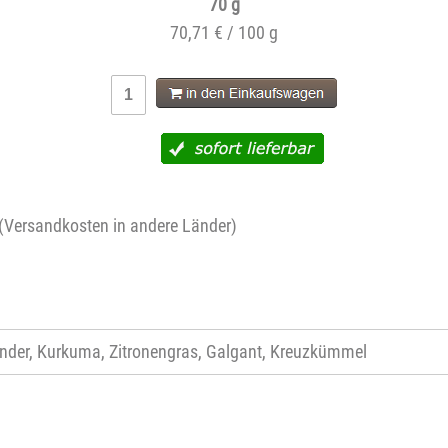
70 g
70,71 € / 100 g
(
Versandkosten in andere Länder
)
riander, Kurkuma, Zitronengras, Galgant, Kreuzkümmel