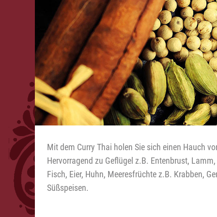
Gewürz-Shop
Sie sind hier:
>
Currys
Curry Thai Gewürzzubereitung
Mit dem Curry Thai holen Sie sich einen Hauch vo
Hervorragend zu Geflügel z.B. Entenbrust, Lamm, F
Fisch, Eier, Huhn, Meeresfrüchte z.B. Krabben, 
Süßspeisen.