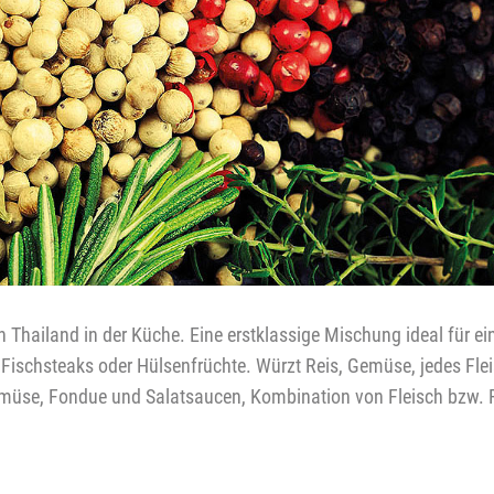
n Thailand in der Küche. Eine erstklassige Mischung ideal für e
ischsteaks oder Hülsenfrüchte. Würzt Reis, Gemüse, jedes Fleis
Gemüse, Fondue und Salatsaucen, Kombination von Fleisch bzw. 