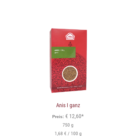
Anis I ganz
€ 12,60*
Preis:
750 g
1,68 € / 100 g