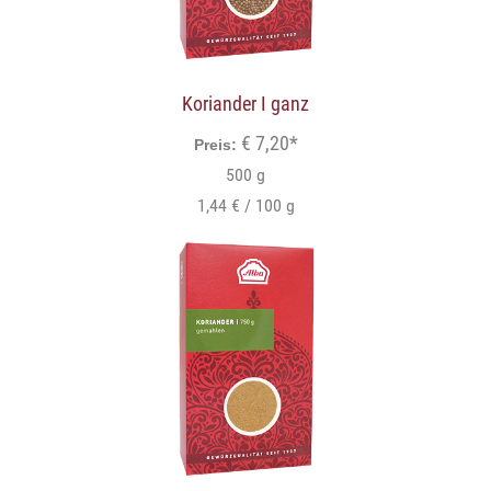
Koriander I ganz
€ 7,20*
Preis:
500 g
1,44 € / 100 g