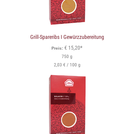
Grill-Spareribs I Gewürzzubereitung
€ 15,20*
Preis:
750 g
2,03 € / 100 g