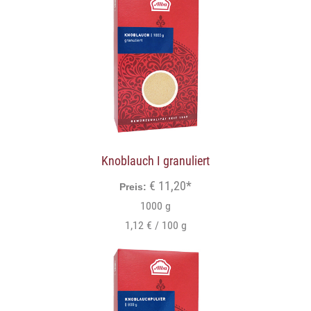
Knoblauch I granuliert
€ 11,20*
Preis:
1000 g
1,12 € / 100 g