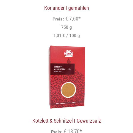
Koriander I gemahlen
€ 7,60*
Preis:
750 g
1,01 € / 100 g
Kotelett & Schnitzel I Gewürzsalz
€ 13,70*
Preis: