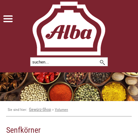
Gewürz-Shop
Sie sind hier:
>
Volumen
Senfkörner