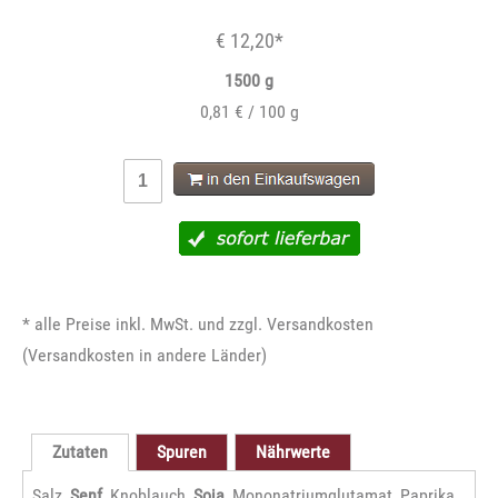
€ 12,20*
1500 g
0,81 € / 100 g
* alle Preise inkl. MwSt. und zzgl. Versandkosten
(
Versandkosten in andere Länder
)
Zutaten
Spuren
Nährwerte
Salz,
Senf
, Knoblauch,
Soja
, Mononatriumglutamat, Paprika