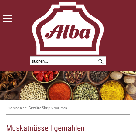
Gewürz-Shop
Sie sind hier:
>
Volumen
Muskatnüsse I gemahlen