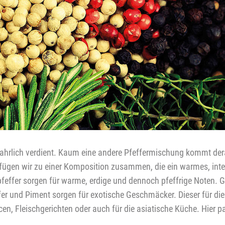
rlich verdient. Kaum eine andere Pfeffermischung kommt derart
 fügen wir zu einer Komposition zusammen, die ein warmes, int
effer sorgen für warme, erdige und dennoch pfeffrige Noten. Gr
und Piment sorgen für exotische Geschmäcker. Dieser für die Mü
cen, Fleischgerichten oder auch für die asiatische Küche. Hier