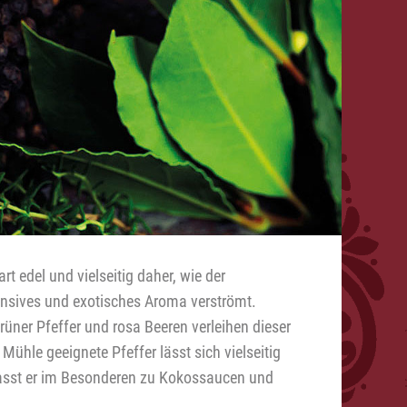
 edel und vielseitig daher, wie der
ensives und exotisches Aroma verströmt.
üner Pfeffer und rosa Beeren verleihen dieser
hle geeignete Pfeffer lässt sich vielseitig
 passt er im Besonderen zu Kokossaucen und