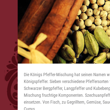
Gewürz-Shop
Sie sind hier:
>
Gewürze
Königspfeffer - Sieben Pfeffer
Die Königs Pfeffer-Mischung hat seinen Namen wah
Königspfeffer. Sieben verschiedene Pfeffersorten
Schwarzer Bergpfeffer, Langpfeffer und Kubebenpf
Mischung fruchtige Komponenten. Szechuanpfeffer 
einsetzen. Von Fisch, zu Gegrilltem, Gemüse, Sau
Currys.