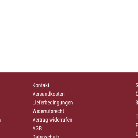
Kontakt
S
Versandkosten
Ö
Lieferbedingungen
3
Widerrufsrecht
T
n
Vertrag widerrufen
F
AGB
E
Datenschutz